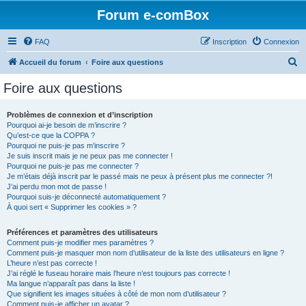
Forum e-comBox
FAQ
Inscription
Connexion
R
Accueil du forum
Foire aux questions
e
Foire aux questions
c
h
Problèmes de connexion et d’inscription
Pourquoi ai-je besoin de m’inscrire ?
e
Qu’est-ce que la COPPA ?
r
Pourquoi ne puis-je pas m’inscrire ?
Je suis inscrit mais je ne peux pas me connecter !
c
Pourquoi ne puis-je pas me connecter ?
Je m’étais déjà inscrit par le passé mais ne peux à présent plus me connecter ?!
h
J’ai perdu mon mot de passe !
e
Pourquoi suis-je déconnecté automatiquement ?
À quoi sert « Supprimer les cookies » ?
r
Préférences et paramètres des utilisateurs
Comment puis-je modifier mes paramètres ?
Comment puis-je masquer mon nom d’utilisateur de la liste des utilisateurs en ligne ?
L’heure n’est pas correcte !
J’ai réglé le fuseau horaire mais l’heure n’est toujours pas correcte !
Ma langue n’apparaît pas dans la liste !
Que signifient les images situées à côté de mon nom d’utilisateur ?
Comment puis-je afficher un avatar ?